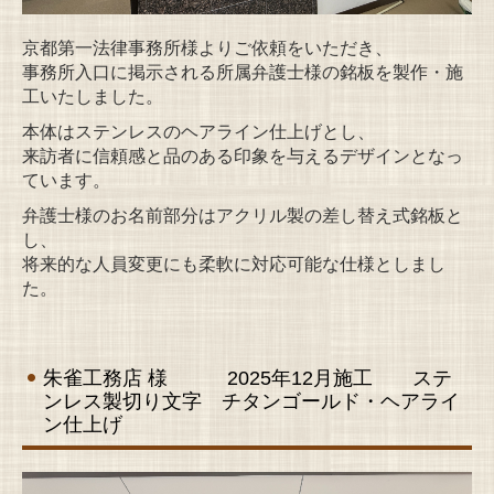
京都第一法律事務所様よりご依頼をいただき、
事務所入口に掲示される所属弁護士様の銘板を製作・施
工いたしました。
本体はステンレスのヘアライン仕上げとし、
来訪者に信頼感と品のある印象を与えるデザインとなっ
ています。
弁護士様のお名前部分はアクリル製の差し替え式銘板と
し、
将来的な人員変更にも柔軟に対応可能な仕様としまし
た。
朱雀工務店 様 2025年12月施工 ステ
ンレス製切り文字 チタンゴールド・ヘアライ
ン仕上げ