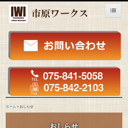
ホーム
会社案内
事業紹介
製作事例
一般看板・電飾看板
建築金物
金属文字・金属銘板
ホーム
おしらせ
金属製品
おしらせ