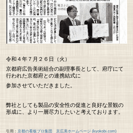
令和４年７
月２６日（火）
京都府広告美術組合の副理事長として、府
庁にて
行われた
京都府
との連携
結式に
参加させていただきました。
弊社としても製品の安全性の促進と良好な景観の
形成に、より一層尽力したいと考えております。
引用：
京都の看板プロ集団 京広美ホームページ (kyokobi.com)